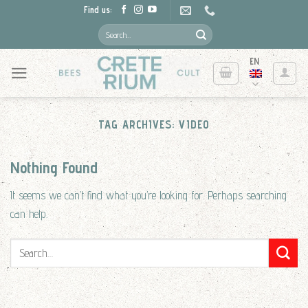
Skip
Find us:
to
Search
for:
content
EN
TAG ARCHIVES:
VIDEO
Nothing Found
It seems we can’t find what you’re looking for. Perhaps searching
can help.