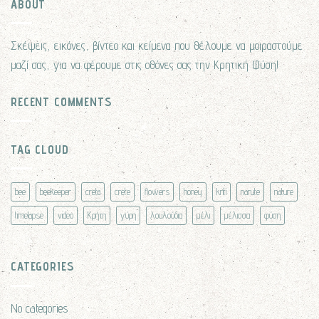
ABOUT
Σκέψεις, εικόνες, βίντεο και κείμενα που θέλουμε να μοιραστούμε
μαζί σας, για να φέρουμε στις οθόνες σας την Κρητική Φύση!
RECENT COMMENTS
TAG CLOUD
bee
beekeeper
creta
crete
flowers
honey
kriti
narute
nature
timelapse
video
Κρήτη
γύρη
λουλούδια
μέλι
μέλισσα
φύση
CATEGORIES
No categories