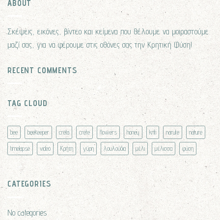
ABOUT
Σκέψεις, εικόνες, βίντεο και κείμενα που θέλουμε να μοιραστούμε
μαζί σας, για να φέρουμε στις οθόνες σας την Κρητική Φύση!
RECENT COMMENTS
TAG CLOUD
bee
beekeeper
creta
crete
flowers
honey
kriti
narute
nature
timelapse
video
Κρήτη
γύρη
λουλούδια
μέλι
μέλισσα
φύση
CATEGORIES
No categories