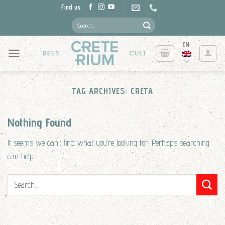
Skip
Find us:
to
Search
for:
content
EN
TAG ARCHIVES:
CRETA
Nothing Found
It seems we can’t find what you’re looking for. Perhaps searching
can help.