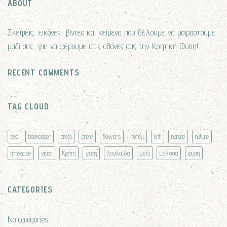
ABOUT
Σκέψεις, εικόνες, βίντεο και κείμενα που θέλουμε να μοιραστούμε
μαζί σας, για να φέρουμε στις οθόνες σας την Κρητική Φύση!
RECENT COMMENTS
TAG CLOUD
bee
beekeeper
creta
crete
flowers
honey
kriti
narute
nature
timelapse
video
Κρήτη
γύρη
λουλούδια
μέλι
μέλισσα
φύση
CATEGORIES
No categories