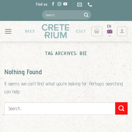
Skip
Find us:
to
Search
for:
content
EN
TAG ARCHIVES:
BEE
Nothing Found
It seems we can’t find what you’re looking for. Perhaps searching
can help.