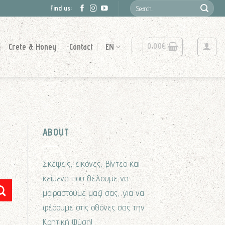
Search
Find us:
for:
0.00
€
Crete & Honey
Contact
EN
ABOUT
Σκέψεις, εικόνες, βίντεο και
κείμενα που θέλουμε να
μοιραστούμε μαζί σας, για να
φέρουμε στις οθόνες σας την
Κρητική Φύση!