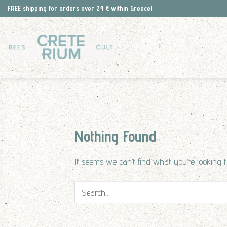
Skip
FREE shipping for orders over 24 € within Greece!
to
content
Nothing Found
It seems we can’t find what you’re looking 