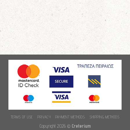
TERMS OF USE
PRIVACY
PAYMENT METHODS
SHIPPING METHODS
Copyright 2026 ©
Creterium