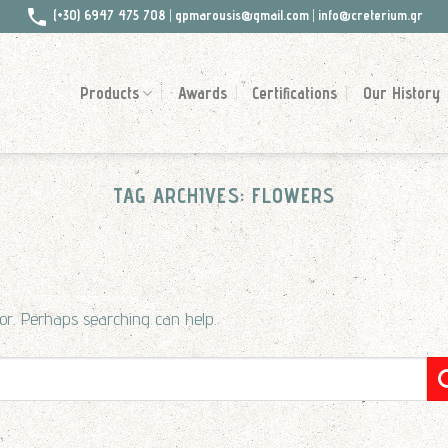
(+30) 6947 475 708
|
gpmarousis@gmail.com
|
info@creterium.gr
Products
Awards
Certifications
Our History
TAG ARCHIVES:
FLOWERS
for. Perhaps searching can help.