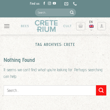
Skip
Find us:
to
Search
for:
content
EN
TAG ARCHIVES:
CRETE
Nothing Found
It seems we can’t find what you’re looking for. Perhaps searching
can help.