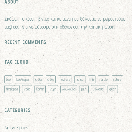
ABOUT
Σκέψεις, εικόνες, βίντεο και κείμενα που θέλουμε να μοιραστούμε
μαζί σας, για να φέρουμε στις οθόνες σας την Κρητική Φύση!
RECENT COMMENTS
TAG CLOUD
bee
beekeeper
creta
crete
flowers
honey
kriti
narute
nature
timelapse
video
Κρήτη
γύρη
λουλούδια
μέλι
μέλισσα
φύση
CATEGORIES
No categories