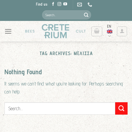
Skip
Find us:
to
Search
for:
content
EN
TAG ARCHIVES:
ΜΈΛΙΣΣΑ
Nothing Found
It seems we can’t find what you’re looking for. Perhaps searching
can help.