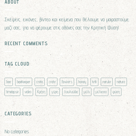
ABOUT
Σκέψεις, εικόνες, βίντεο και κείμενα που θέλουμε να μοιραστούμε
μαζί σας, για να φέρουμε στις οθόνες σας την Κρητική Φύση!
RECENT COMMENTS
TAG CLOUD
bee
beekeeper
creta
crete
flowers
honey
kriti
narute
nature
timelapse
video
Κρήτη
γύρη
λουλούδια
μέλι
μέλισσα
φύση
CATEGORIES
No categories