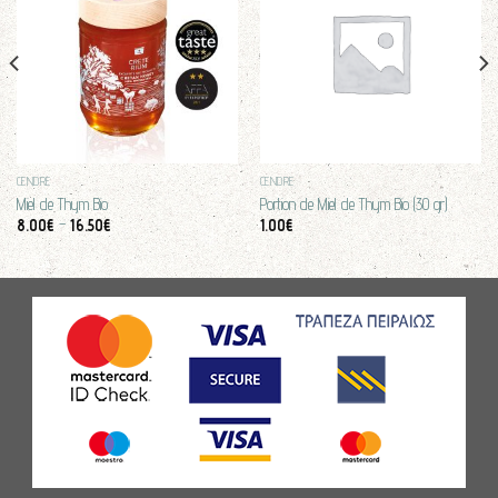
CENDRE
CENDRE
Miel de Thym Bio
Portion de Miel de Thym Bio (30 gr)
8.00
€
–
16.50
€
1.00
€