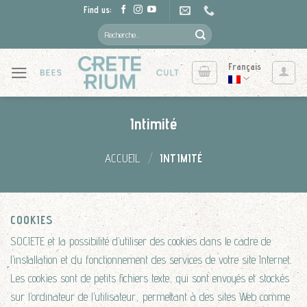
Skip
Find us:
to
Recherche
pour :
content
Français
Intimité
ACCUEIL
/
INTIMITÉ
COOKIES
SOCIETE et la possibilité d’utiliser des cookies dans le cadre de
l’installation et du fonctionnement des services de votre site Internet.
Les cookies sont de petits fichiers texte, qui sont envoyés et stockés
sur l’ordinateur de l’utilisateur, permettant à des sites Web comme