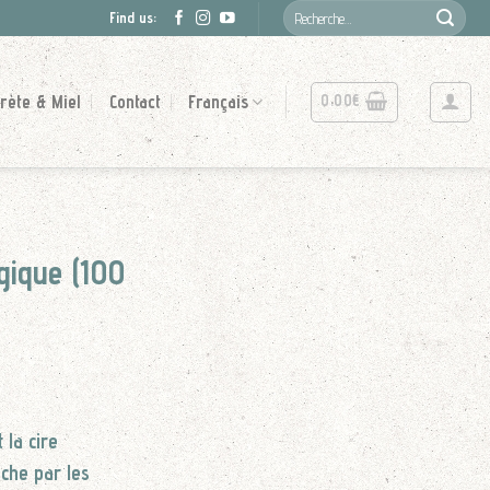
Recherche
Find us:
pour :
0.00
€
rète & Miel
Contact
Français
ogique (100
 la cire
uche par les