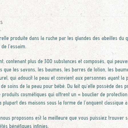
ES
turelle produite dans la ruche par les glandes des abeilles du 
 de l’essaim.
nant, contenant plus de 300 substances et composés, qui peuv
s que les savons, les baumes, les barres de lotion, les baume
rel, qui adoucit la peau et convient aux personnes ayant la p
e soins de la peau pour bébé. Du fait qu’elle possède des pro
de produits cosmétiques qui offrent un « bouclier de protection
la plupart des maisons sous la forme de l’onguent classique à l
e nous proposons est la meilleure que vous puissiez trouver s
tés bénéfiques infinies.