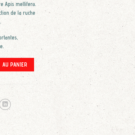
e Apis mellifera.
ction de la ruche
.
ortantes,
e.
gique (100 gr)
 AU PANIER