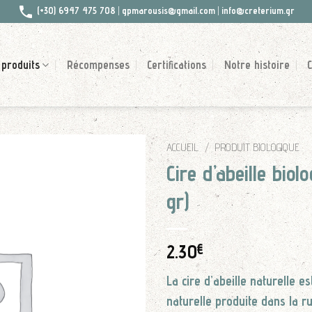
(+30) 6947 475 708
|
gpmarousis@gmail.com
|
info@creterium.gr
 produits
Récompenses
Certifications
Notre histoire
C
ACCUEIL
/
PRODUIT BIOLOGIQUE
Cire d’abeille biol
gr)
2.30
€
La cire d’abeille naturelle est
naturelle produite dans la r