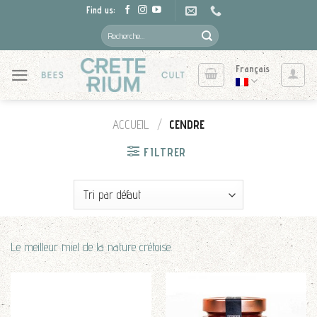
Skip
Find us:
to
Recherche
pour :
content
Français
ACCUEIL
/
CENDRE
FILTRER
Le meilleur miel de la nature crétoise.