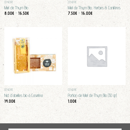
CENDRE
CENDRE
Miel de Thym Bio
Miel de Thym Bio, Herbes & Conifères
8.00
€
–
16.50
€
7.50
€
–
16.00
€
CENDRE
CENDRE
Nid d’abeilles bio à Casetina
Portion de Miel de Thym Bio (30 gr)
14.00
€
1.00
€