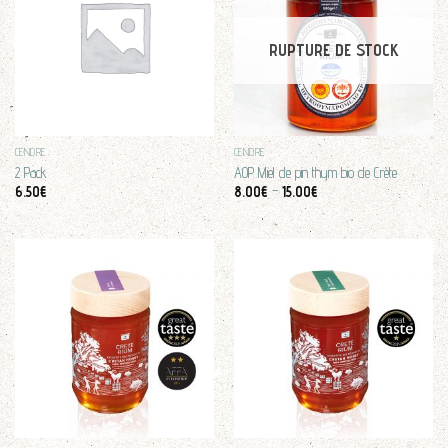
RUPTURE DE STOCK
CENDRE
CENDRE
2 Pack
AOP Miel de pin thym bio de Crète
6.50
€
8.00
€
–
15.00
€