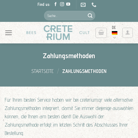
Skip
Find us:
to
Suche
nach:
content
DE
Zahlungsmethoden
STARTSEITE
/
ZAHLUNGSMETHODEN
Für Ihren besten Service haben wir bei creterium.gr viele alternative
Zahlungsmethoden integriert, damit Sie immer diejenige auswählen
können, die Ihnen am besten dient! Die Auswahl der
Zahlungsmethode erfolgt im letzten Schritt des Abschlusses Ihrer
Bestellung.