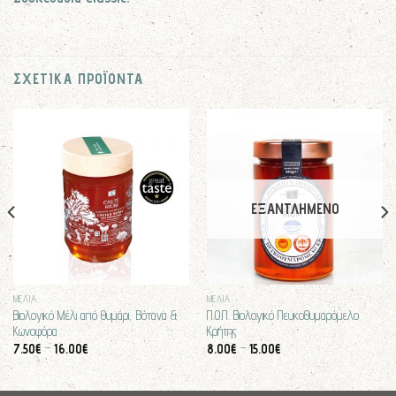
ΣΧΕΤΙΚΆ ΠΡΟΪΌΝΤΑ
ΕΞΑΝΤΛΗΜΈΝΟ
ΜΕΛΙΑ
ΜΕΛΙΑ
Βιολογικό Μέλι από Θυμάρι, Βότανα &
Π.Ο.Π. Βιολογικό Πευκοθυμαρόμελο
Κωνοφόρα
Κρήτης
7.50
€
–
16.00
€
8.00
€
–
15.00
€