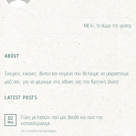
Μέλι, το δώρο της φύσης
ABOUT
Σκέψεις, εικόνες, βίντεο και κείμενα που θέλουμε να μοιραστούμε
μαζί σας, για να φέρουμε στις οθόνες σας την Κρητική Φύση!
LATEST POSTS
Γύρη μελισσών: πού μας βοηθά και πώς την
02
Μαρ
καταναλώνουμε.
στο
Δεν επιτρέπεται σχολιασμός