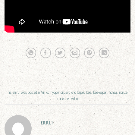
This entry was posted in
Μη κατηγοριοποιημένο
and tagged
bee
,
beekeeper
,
honey
,
narute
,
timelapse
,
video
.
EKKLI