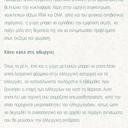
βελτιώνει την κυκλοφορία. Χάρη στην υψηλή συγκέντρωση
νουκλεϊκών οξέων RNA και DNA, αλλά και του φυσικού αντιβιοτικού
παράγοντα, η γύρη μπορεί να εμποδίσει την εμφάνιση ακμής, να
παίξει ρόλο στη θεραπεία της και να αντιμετωπίσει προβλήματα
όπως έκζεμα και ψωρίαση.
Κάνει καλό στις αλλεργίες
Όπως το μέλι, έτσι και η γύρη μελισσών μπορεί να αποτελέσει
αποτελεσματικό φάρμακο στην αλλεργική καταρροή και τις
αλλεργίες, αν καταναλώνεται τουλάχιστον 6 εβδομάδες πριν
ξεκινήσει η εποχή των αλλεργιών και κατά τη διάρκεια. Αυτό
αποτελεί μια τεχνική που ονομάζεται απευαισθητοποίηση, κατά την
οποία παρέχονται μικροποσότητες του αλλεργιογόνου, ούτως ώστε
να διεγερθεί το ανοσοποιητικό και να αρχίσει να παράγει αντισώματα
που θα μειώσουν την αλλεργική αντίδραση.