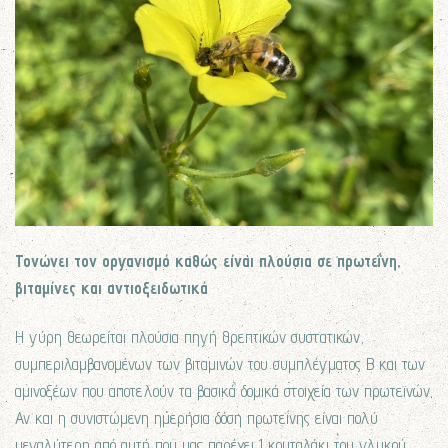
Τονώνει τον οργανισμό καθώς είναι πλούσια σε πρωτεΐνη,
βιταμίνες και αντιοξειδωτικά
Η γύρη θεωρείται πλούσια πηγή θρεπτικών συστατικών,
συμπεριλαμβανομένων των βιταμινών του συμπλέγματος Β και των
αμινοξέων που αποτελούν τα βασικά δομικά στοιχεία των πρωτεϊνών.
Αν και η συνιστώμενη ημερήσια δόση πρωτεΐνης είναι πολύ
μεγαλύτερη από αυτή που μας παρέχει 1 κουταλάκι του γλυκού