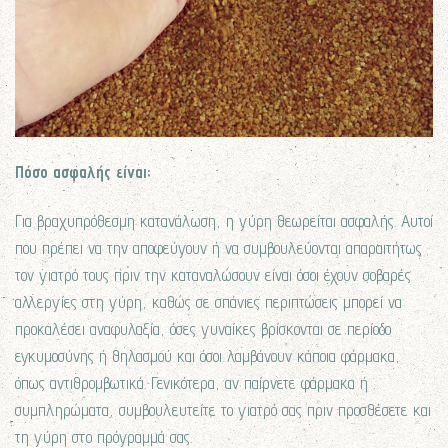
Πόσο ασφαλής είναι;
Για βραχυπρόθεσμη κατανάλωση, η γύρη θεωρείται ασφαλής. Αυτοί
που πρέπει να την αποφεύγουν ή να συμβουλεύονται απαραιτήτως
τον γιατρό τους πριν την καταναλώσουν είναι όσοι έχουν σοβαρές
αλλεργίες στη γύρη, καθώς σε σπάνιες περιπτώσεις μπορεί να
προκαλέσει αναφυλαξία, όσες γυναίκες βρίσκονται σε περίοδο
εγκυμοσύνης ή θηλασμού και όσοι λαμβάνουν κάποια φάρμακα,
όπως αντιθρομβωτικά. Γενικότερα, αν παίρνετε φάρμακα ή
συμπληρώματα, συμβουλευτείτε το γιατρό σας πριν προσθέσετε και
τη γύρη στο πρόγραμμά σας.