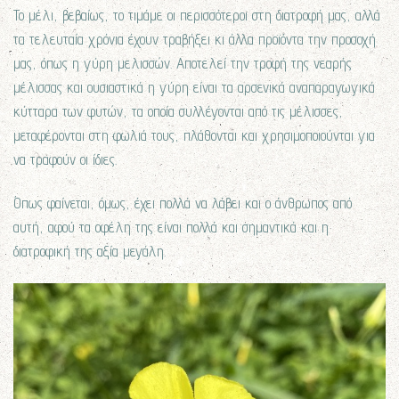
Το μέλι, βεβαίως, το τιμάμε οι περισσότεροι στη διατροφή μας, αλλά
τα τελευταία χρόνια έχουν τραβήξει κι άλλα προϊόντα την προσοχή
μας, όπως η γύρη μελισσών. Αποτελεί την τροφή της νεαρής
μέλισσας και ουσιαστικά η γύρη είναι τα αρσενικά αναπαραγωγικά
κύτταρα των φυτών, τα οποία συλλέγονται από τις μέλισσες,
μεταφέρονται στη φωλιά τους, πλάθονται και χρησιμοποιούνται για
να τραφούν οι ίδιες.
Όπως φαίνεται, όμως, έχει πολλά να λάβει και ο άνθρωπος από
αυτή, αφού τα οφέλη της είναι πολλά και σημαντικά και η
διατροφική της αξία μεγάλη.