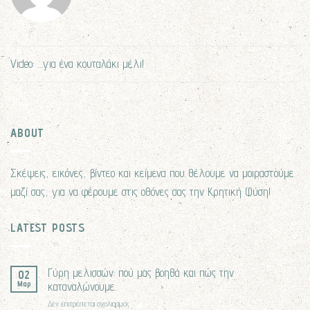
Video: …για ένα κουταλάκι μέλι!
ABOUT
Σκέψεις, εικόνες, βίντεο και κείμενα που θέλουμε να μοιραστούμε
μαζί σας, για να φέρουμε στις οθόνες σας την Κρητική Φύση!
LATEST POSTS
Γύρη μελισσών: πού μας βοηθά και πώς την
02
Μαρ
καταναλώνουμε.
στο
Δεν επιτρέπεται σχολιασμός