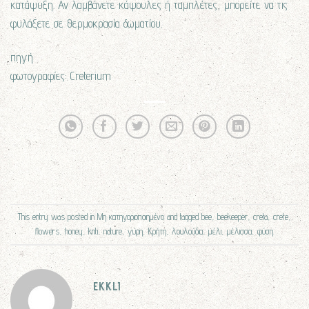
κατάψυξη. Αν λαμβάνετε κάψουλες ή ταμπλέτες, μπορείτε να τις
φυλάξετε σε θερμοκρασία δωματίου.
πηγή
φωτογραφίες: Creterium
This entry was posted in
Μη κατηγοριοποιημένο
and tagged
bee
,
beekeeper
,
creta
,
crete
,
flowers
,
honey
,
kriti
,
nature
,
γύρη
,
Κρήτη
,
λουλούδια
,
μέλι
,
μέλισσα
,
φύση
.
EKKLI