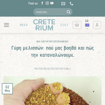
Skip
Find us:
to
Αναζήτηση
για:
content
GR
ΜΗ ΚΑΤΗΓΟΡΙΟΠΟΙΗΜΈΝΟ
Γύρη μελισσών: πού μας βοηθά και πώς
την καταναλώνουμε.
POSTED ON
02/03/2021
BY
EKKLI
02
Μαρ