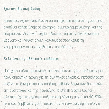
Έχει αντιβιοτική δράση
Ερευνητές έχουν ανακαλύψει ότι υπάρχει μια ουσία στη γύρη που
σκοτώνει κάποια βλαβερά βακτήρια, συμπεριλαμβανομένης και της
σαλμονέλας. Δεν είναι τυχαίο, άλλωστε, ότι στην Κίνα θεωρείται
φάρμακο και πολλές άλλες κουλτούρες στον κόσμο τη
χρησιμοποιούν για τις αντιβιοτικές της ιδιότητες.
Βελτιώνει τις αθλητικές επιδόσεις
Υπάρχουν πολλοί προπονητές που θεωρούν τη γύρη μελισσών μια
πολύ σημαντική τροφή για τις αθλητικές επιδόσεις, πιστεύοντας ότι
αυξάνει τη δύναμη και την απόδοση, πιθανόν λόγω των θρεπτικών
της συστατικών και της πρωτεΐνης. Το British Sports Council,
μάλιστα, έχει καταγράψει αύξηση στη δύναμη μέχρι και 40-50%
σε όσους λαμβάνουν γύρη τακτικά, αν και δεν αναφέρουν όλες οι