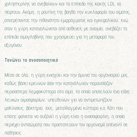
χοληστερίνης να ανεβαίνουν και τα επίπεδα της κακής LDL να
πέφτουν. Ακόμη, η ρουτίνη της βοηθά την κυκλοφορία του αίματος,
αποτρέποντας την πιθανότητα εμφράγματος και εγκεφαλικού, ενώ
όταν η γύρη καταναλώνεται από ασθενείς με αναιμία, ανεβάζει τα
επίπεδα αιμογλοβίνης που χρησιμεύει για τη μεταφορά του
οξυγόνου.
Τονώνει το ανοσοποιητικό
Μέσα σε όλα, η γύρη ενισχύει και την άμυνα του οργανισμού μας,
καθώς βάσει ερευνών όσοι την κατανάλωναν παρουσίαζαν
περισσότερα λεμφοκύτταρα στο αίμα, τα οποία αποτελούν ένα είδος
λευκών αιμοσφαιρίων, υπεύθυνων για να αντιμετωπίζουν
μολύνσεις, βακτήρια, ιούς, μεταλλαγμένα κύτταρα κ.α. Κάτι που
επίσης φαίνεται να αυξάνει η γύρη είναι η ανοσοφαιρίνη, η οποία
περιέχει αντισώματα που προστατεύουν τον οργανισμό απέναντι σε
παθήσεις.