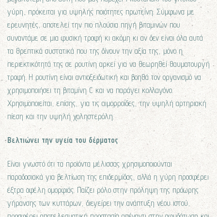
γύρη, πρόκειται για υψηλής ποιότητες πρωτεΐνη. Σύμφωνα με
ερευνητές, αποτελεί την πιο πλούσια πηγή βιταμινών που
συναντάμε σε μια φυσική τροφή κι ακόμη κι αν δεν είναι όλα αυτά
τα θρεπτικά συστατικά που της δίνουν την αξία της, μόνο η
περιεκτικότητά της σε ρουτίνη αρκεί για να θεωρηθεί θαυματουργή
τροφή. Η ρουτίνη είναι αντιοξειδωτική και βοηθά τον οργανισμό να
χρησιμοποιήσει τη βιταμίνη C και να παράγει κολλαγόνο.
Χρησιμοποιείται, επίσης, για τις αιμορροΐδες, την υψηλή αρτηριακή
πίεση και την υψηλή χοληστερόλη.
Βελτιώνει την υγεία του δέρματος
Είναι γνωστό ότι τα προϊόντα μέλισσας χρησιμοποιούνται
παραδοσιακά για βελτίωση της επιδερμίδας, αλλά η γύρη προσφέρει
έξτρα οφέλη ομορφιάς. Παίζει ρόλο στην πρόληψη της πρόωρης
γήρανσης των κυττάρων, διεγείρει την ανάπτυξη νέου ιστού,
προσφέρει αποτελεσματική προστασία απέναντι στην αφυδάτωση και