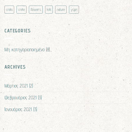
σημάδια
creta
crete
flowers
kriti
nature
γύρη
από
σπυράκια.
CATEGORIES
Μη κατηγοριοποιημένο
(8)
ARCHIVES
Μάρτιος 2021
(2)
Φεβρουάριος 2021
(3)
Ιανουάριος 2021
(3)