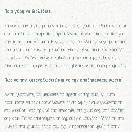
Ποια γύρη να διαλέξετε
Επιλέξτε πάντα γύρη από ντόπιους παραγωγούς και εξασφαλίστε ότι
είναι απαλή και αρωματική, προτιμώντας τη νωπή και φρέσκια για
καλύτερα αποτελέσματα. Η γεύση της ποικίλλει ανάλογα με το από
πού την προμηθεύεστε, με κάποια είδη να είναι πιο πικρά και άλλα
πιο γλυκά. Αν δεν αντέχετε καθόλου τη γεύση της, καθώς είναι
λίγο ιδιαίτερη, μπορείτε να την προμηθευτείτε σε μορφή κάψουλας.
Πώς να την καταναλώσετε και να την αποθηκεύσετε σωστά
Αν τη ζεστάνετε, θα μειώσετε τη θρεπτική της αξία, γι’ αυτό
προτιμήστε να την καταναλώνετε πάντα ωμή, αναμειγνύοντάς τη
στο γιαούρτι, στο πρωινό σας smoothie, στο χυμό σας, στη σαλάτα
σας κ.ο.κ. Για να αποτρέψετε τη δημιουργία μούχλας, βάλτε τη στο
ψυγείο στα χαμηλά ράφια που έχουν περισσότερη ψύξη ή στην