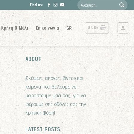
Αναζήτηση
Find us:
για:
0.00
€
Κρήτη & Μέλι
Επικοινωνία
GR
ABOUT
Σκέψεις, εικόνες, βίντεο και
κείμενα που θέλουμε να
μοιραστούμε μαζί σας, για να
φέρουμε στις οθόνες σας την
Κρητική Φύση!
LATEST POSTS