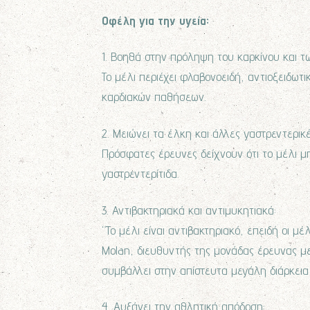
Οφέλη για την υγεία:
1. Βοηθά στην πρόληψη του καρκίνου και 
Το μέλι περιέχει φλαβονοειδή, αντιοξειδωτ
καρδιακών παθήσεων.
2. Μειώνει τα έλκη και άλλες γαστρεντερικέ
Πρόσφατες έρευνες δείχνουν ότι το μέλι μ
γαστρεντερίτιδα.
3. Αντιβακτηριακά και αντιμυκητιακά:
“Το μέλι είναι αντιβακτηριακό, επειδή οι 
Molan, διευθυντής της μονάδας έρευνας με
συμβάλλει στην απίστευτα μεγάλη διάρκεια
4. Αυξάνει την αθλητική απόδοση: