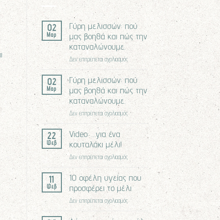
Γύρη μελισσών: πού
02
μας βοηθά και πώς την
Μαρ
καταναλώνουμε.
ι
στο
Δεν επιτρέπεται σχολιασμός
Γύρη
Γύρη μελισσών: πού
μελισσών:
02
μας βοηθά και πώς την
πού
Μαρ
μας
καταναλώνουμε.
βοηθά
στο
Δεν επιτρέπεται σχολιασμός
και
Γύρη
πώς
Video: …για ένα
μελισσών:
22
την
κουταλάκι μέλι!
πού
Φεβ
καταναλώνουμε.
μας
στο
Δεν επιτρέπεται σχολιασμός
βοηθά
Video:
και
10 οφέλη υγείας που
…
11
πώς
προσφέρει το μέλι
για
Φεβ
την
ένα
στο
Δεν επιτρέπεται σχολιασμός
καταναλώνουμε.
κουταλάκι
10
μέλι!
οφέλη