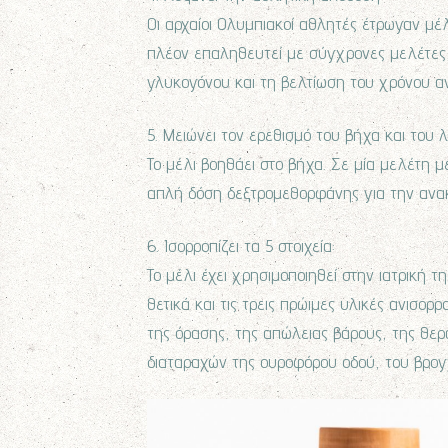
Οι αρχαίοι Ολυμπιακοί αθλητές έτρωγαν μέλ
πλέον επαληθευτεί με σύγχρονες μελέτες, 
γλυκογόνου και τη βελτίωση του χρόνου α
5. Μειώνει τον ερεθισμό του βήχα και του λ
Το μέλι βοηθάει στο βήχα. Σε μία μελέτη μ
απλή δόση δεξτρομεθορφάνης για την ανα
6. Ισορροπίζει τα 5 στοιχεία:
Το μέλι έχει χρησιμοποιηθεί στην ιατρική τ
θετικά και τις τρεις πρώιμες υλικές ανισορρ
της όρασης, της απώλειας βάρους, της θε
διαταραχών της ουροφόρου οδού, του βρογχι