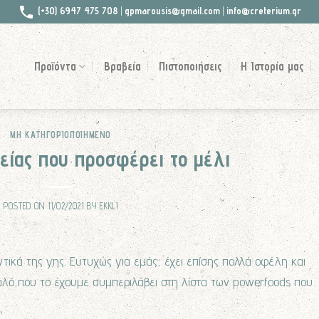
(+30) 6947 475 708
|
gpmarousis@gmail.com
|
info@creterium.gr
Προϊόντα
Βραβεία
Πιστοποιήσεις
Η Ιστορία μας
ΜΗ ΚΑΤΗΓΟΡΙΟΠΟΙΗΜΈΝΟ
είας που προσφέρει το μέλι
POSTED ON
11/02/2021
BY
EKKLI
ντικά της γης. Ευτυχώς για εμάς, έχει επίσης πολλά οφέλη και
 καλό,που το έχουμε συμπεριλάβει στη λίστα των powerfoods που