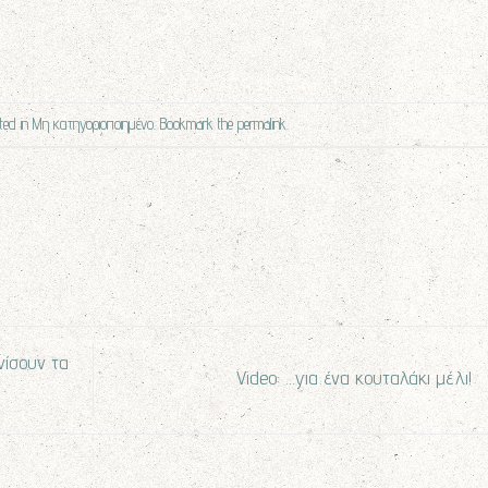
ted in
Μη κατηγοριοποιημένο
. Bookmark the
permalink
.
νίσουν τα
Video: …για ένα κουταλάκι μέλι!